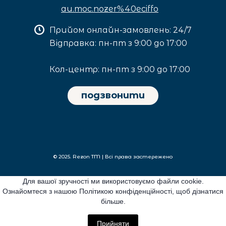
au.moc.nozer%40eciffo
Прийом онлайн-замовлень: 24/7
Відправка: пн-пт з 9:00 до 17:00
Кол-центр: пн-пт з 9:00 до 17:00
подзвонити
© 2025. Rezon TM | Всі права застережено
Для вашої зручності ми використовуємо файли cookie.
Privacy policy
Ознайомтеся з нашою Політикою конфіденційності, щоб дізнатися
більше.
Return policy
Прийняти