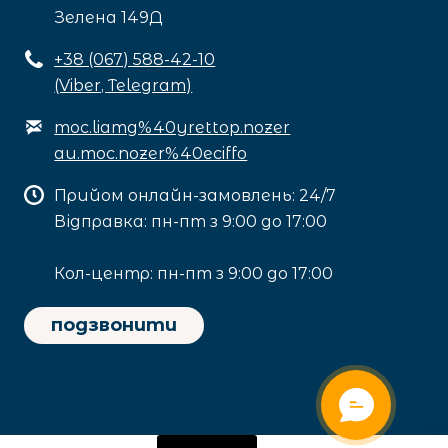
Зелена 149Д
+3
8 (067) 588-42-10
(Viber, Telegram)
moc.liamg%40yrettop.nozer
au.moc.nozer%40eciffo
Прийом онлайн-замовлень: 24/7
Відправка: пн-пт з 9:00 до 17:00
Кол-центр: пн-пт з 9:00 до 17:00
подзвонити