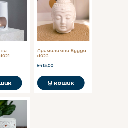
мпа
Аромалампа Будда
d021
d022
₴415,00
ошик
У кошик