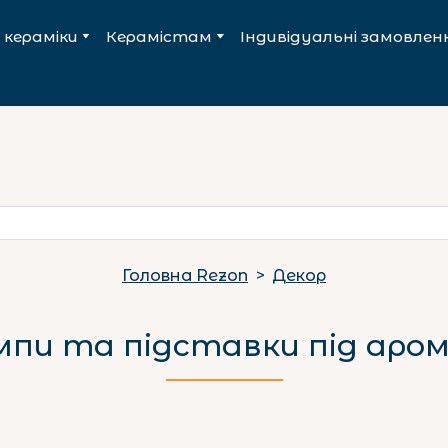
 кераміки
Керамістам
Індивідуальні замовлен
Головна Rezon
Декор
пи та підставки під аро