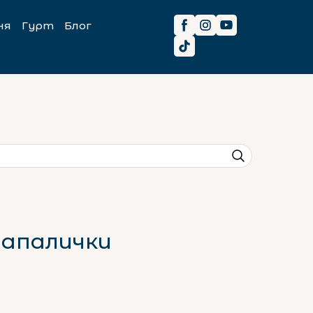
ня
Гурт
Блог
мапалички