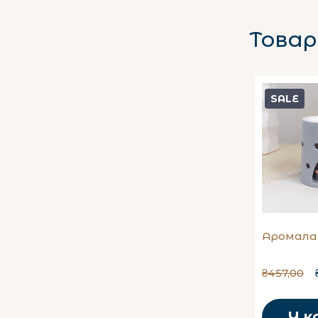
Товар
SALE
Аромала
₴457,00
У к