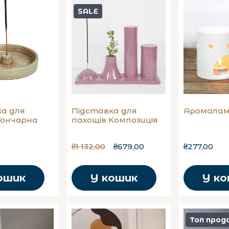
SALE
а для
Підставка для
Аромалам
Гончарна
пахощів Композиція
₴1 132,00
₴679,00
₴277,00
ошик
У кошик
У к
Топ прод