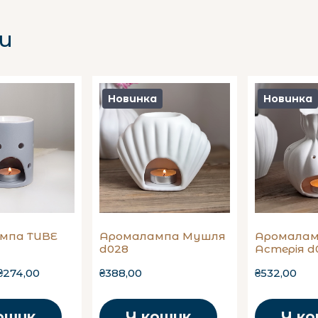
и
Новинка
Новинка
мпа TUBE
Аромалампа Мушля
Аромала
d028
Астерія d
₴274,00
₴388,00
₴532,00
ошик
У кошик
У к