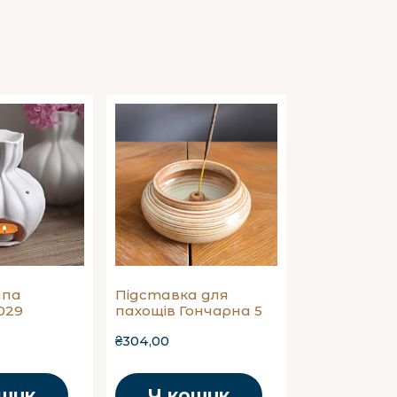
мпа
Підставка для
029
пахощів Гончарна 5
₴304,00
ошик
У кошик