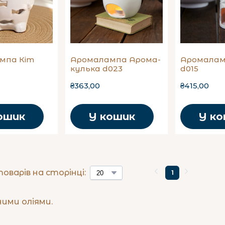
мпа Кіт
Аромалампа Арома-
Аромалам
кулька d023
d015
₴363,00
₴415,00
ошик
У кошик
У к
товарів на сторінці:
1
ими оліями.