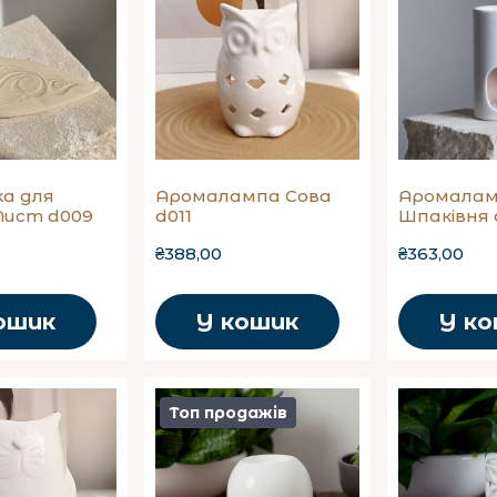
а для
Аромалампа Сова
Аромала
Лист d009
d011
Шпаківня 
₴388,00
₴363,00
ошик
У кошик
У к
Топ продажів