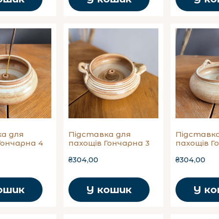
а для
Підставка для
Підставка
Гончарна 4
пахощів Гончарна 3
пахощів Г
₴304,00
₴304,00
ошик
У кошик
У к