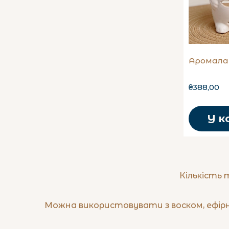
Аромала
₴388,00
У к
Кількість 
Можна використовувати з воском, ефірн