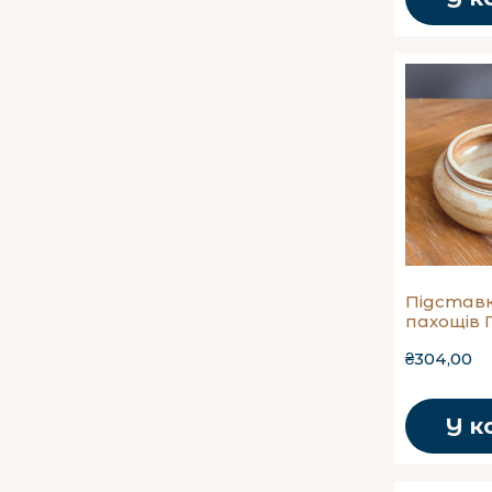
Підставк
пахощів 
₴304,00
У к