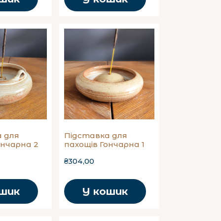
 для
Підставка для
ончарна 2
пахощів Гончарна 1
₴304,00
ошик
У кошик