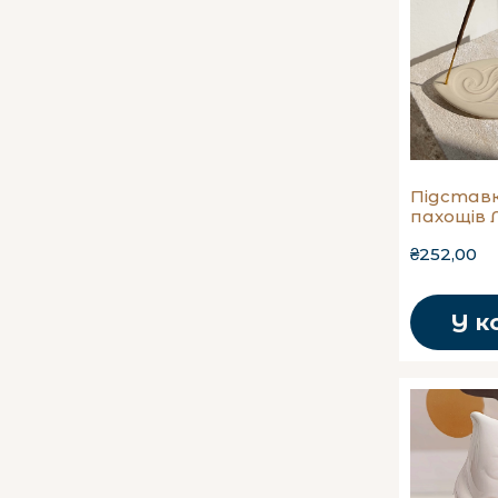
Підставк
пахощів 
₴252,00
У к