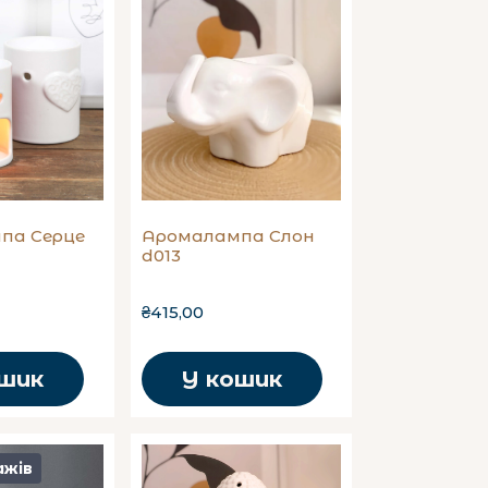
па Серце
Аромалампа Слон
d013
₴415,00
ошик
У кошик
ажів