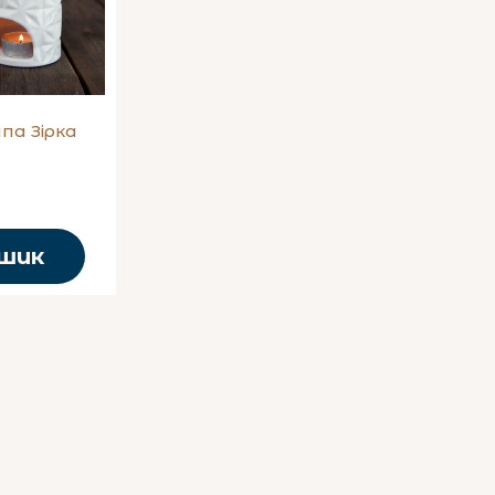
па Зірка
ошик