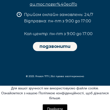
au.moc.nozer%40eciffo
Прийом онлайн-замовлень: 24/7
Відправка: пн-пт з 9:00 до 17:00
Кол-центр: пн-пт з 9:00 до 17:00
подзвонити
© 2025. Rezon TM | Всі права застережено
Для вашої зручності ми використовуємо файли cookie.
Privacy policy
Ознайомтеся з нашою Політикою конфіденційності, щоб дізнатися
більше.
Return policy
Прийняти