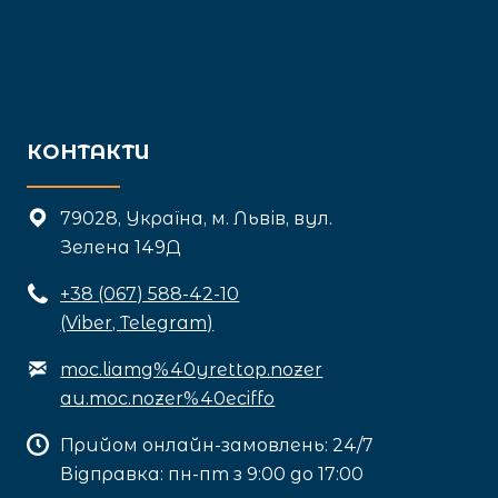
КОНТАКТИ
79028, Україна, м. Львів, вул.
Зелена 149Д
+3
8 (067) 588-42-10
(Viber, Telegram)
moc.liamg%40yrettop.nozer
au.moc.nozer%40eciffo
Прийом онлайн-замовлень: 24/7
Відправка: пн-пт з 9:00 до 17:00