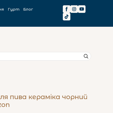
ня
Гурт
Блог
для пива кераміка чорний
zon