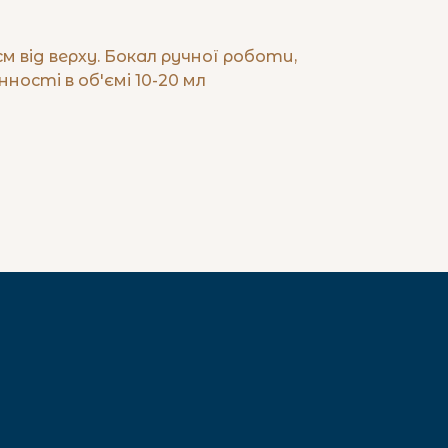
см від верху. Бокал ручної роботи,
нності в об'ємі 10-20 мл