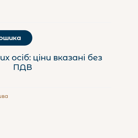
кошика
х осіб: ціни вказані без
ПДВ
ива