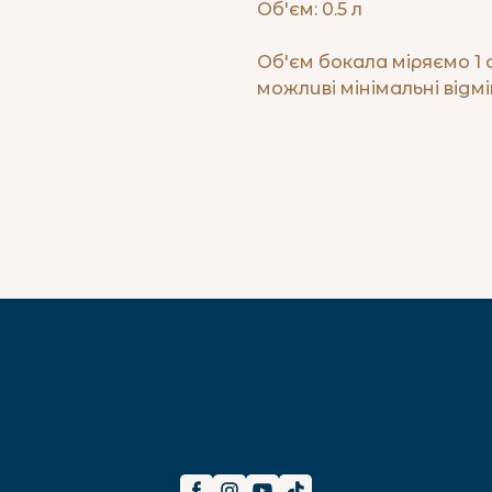
Об'єм: 0.5 л
Об'єм бокала міряємо 1 
можливі мінімальні відмі