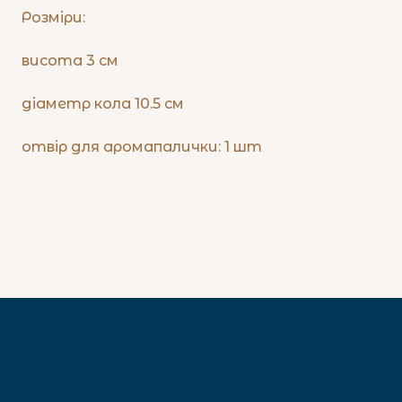
Розміри:
висота 3 см
діаметр кола 10.5 см
отвір для аромапалички: 1 шт