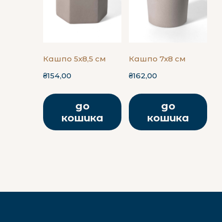
Кашпо 5х8,5 см
Кашпо 7х8 см
₴154,00
₴162,00
до
до
кошика
кошика