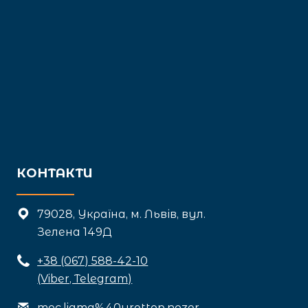
КОНТАКТИ
79028, Україна, м. Львів, вул.
Зелена 149Д
+3
8 (067) 588-42-10
(Viber, Telegram)
moc.liamg%40yrettop.nozer