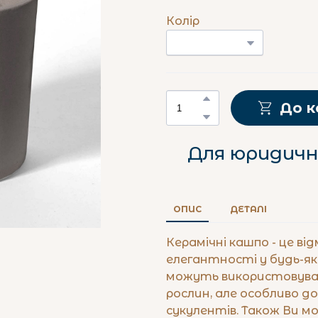
Колір
До 
Для юридични
ОПИС
ДЕТАЛІ
Керамічні кашпо - це в
елегантності у будь-як
можуть використовува
рослин, але особливо д
сукулентів. Також Ви 