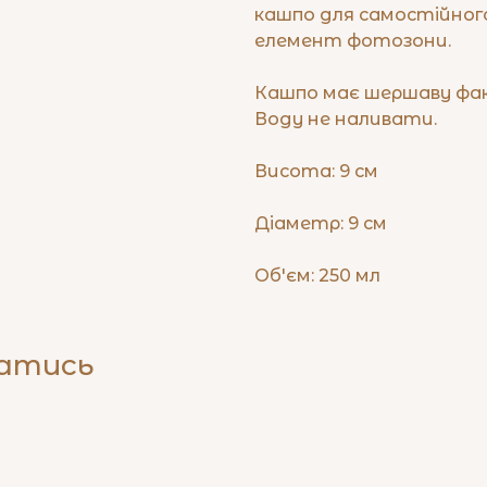
кашпо для самостійного
елемент фотозони.
Кашпо має шершаву фа
Воду не наливати.
Висота: 9 см
Діаметр: 9 см
Об'єм: 250 мл
батись