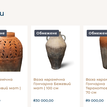
и
не
Обмежене
Обмежен
амічна
Ваза керамічна
Ваза кера
а
Гончарна Бежевий
Гончарна
вий мат |
мат | 100 см
Теракотов
70 см
0
₴30 000,00
₴9 000,00