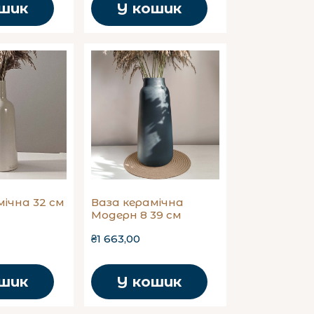
ошик
У кошик
мічна 32 см
Ваза керамічна
Модерн 8 39 см
₴1 663,00
ошик
У кошик