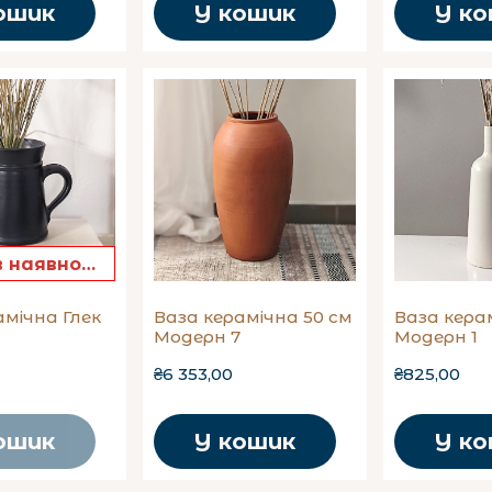
ошик
У кошик
У к
Немає в наявності
амічна Глек
Ваза керамічна 50 см
Ваза кера
Модерн 7
Модерн 1
₴6 353,00
₴825,00
ошик
У кошик
У к