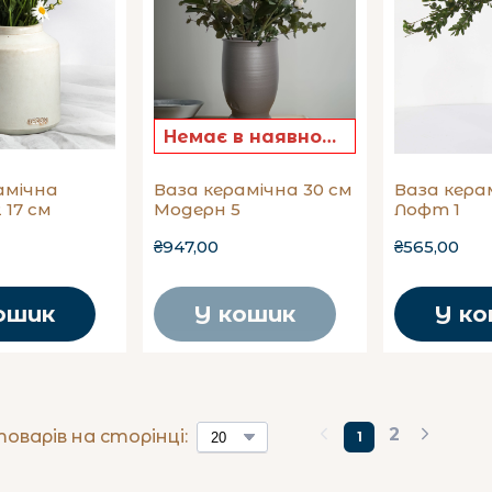
Немає в наявності
амічна
Ваза керамічна 30 см
Ваза кера
 17 см
Модерн 5
Лофт 1
₴947,00
₴565,00
ошик
У кошик
У к
2
товарів на сторінці:
1