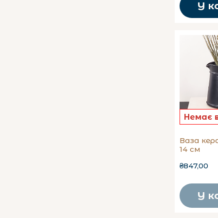
У к
Ваза кер
14 см
₴847,00
У к