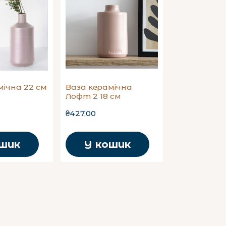
мічна 22 см
Ваза керамічна
Лофт 2 18 см
₴427,00
ошик
У кошик