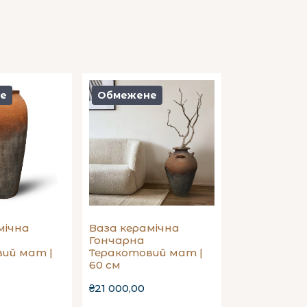
е
Обмежене
мічна
Ваза керамічна
Гончарна
ий мат |
Теракотовий мат |
60 см
₴21 000,00