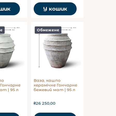
ошик
У кошик
е
Обмежене
по
Ваза, кашпо
 Гончарне
керамічне Гончарне
ат | 95 л
бежевий мат | 95 л
₴26 250,00