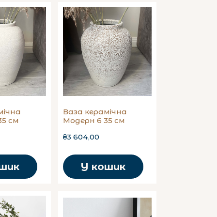
мічна
Ваза керамічна
35 см
Модерн 6 35 см
₴3 604,00
ошик
У кошик