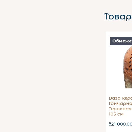
Товар
Обмеже
Ваза кер
Гончарн
Теракото
105 см
₴21 000,0