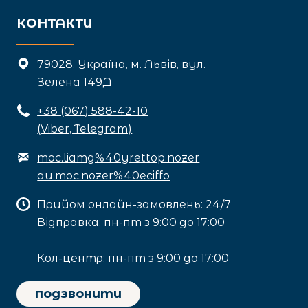
КОНТАКТИ
79028, Україна, м. Львів, вул.
Зелена 149Д
+3
8 (067) 588-42-10
(Viber, Telegram)
moc.liamg%40yrettop.nozer
au.moc.nozer%40eciffo
Прийом онлайн-замовлень: 24/7
Відправка: пн-пт з 9:00 до 17:00
Кол-центр: пн-пт з 9:00 до 17:00
подзвонити