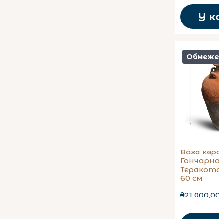
У к
Обмеже
Ваза кер
Гончарн
Теракото
60 см
₴21 000,0