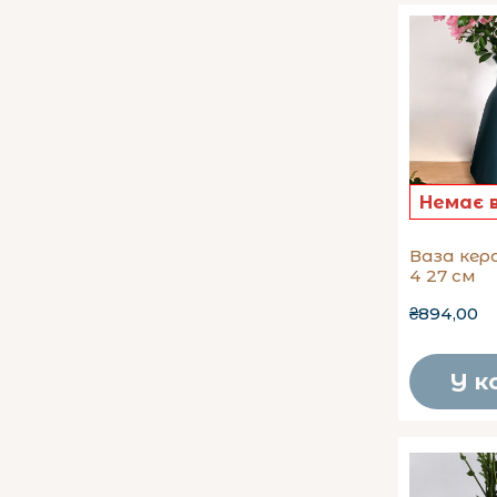
Ваза кер
4 27 см
₴894,00
У к