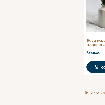
Ваза кер
Широка 2
₴568,00
У к
Кількість 