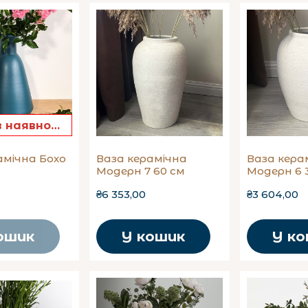
Немає в наявності
амічна Бохо
Ваза керамічна
Ваза кера
Модерн 7 60 см
Модерн 6 
₴6 353,00
₴3 604,00
ошик
У кошик
У к