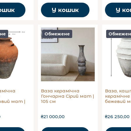
ошик
У кошик
У к
не
Обмежене
Обмежен
амічна
Ваза керамічна
Ваза, каш
а
Гончарна Сірий мат |
керамічне
вий мат |
105 см
бежевий м
0
₴21 000,00
₴26 250,00