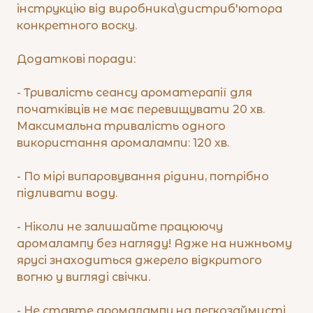
інструкцію від виробника\дистриб'ютора
конкретного воску.
Додаткові поради:
- Тривалість сеансу ароматерапії для
початківців не має перевищувати 20 хв.
Максимальна тривалість одного
використання аромалампи: 120 хв.
- По мірі випаровування рідини, потрібно
підливати воду.
- Ніколи не залишайте працюючу
аромалампу без нагляду! Адже на нижньому
ярусі знаходиться джерело відкритого
вогню у вигляді свічки.
- Не ставте аромалампу на легкозаймисті