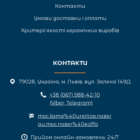
Контакти
Умови доставки і оплати
Критерії якості керамічних виробів
КОНТАКТИ
79028, Україна, м. Львів, вул. Зелена 149Д
+3
8 (067) 588-42-10
(Viber, Telegram)
moc.liamg%40yrettop.nozer
au.moc.nozer%40eciffo
Прийом онлайн-замовлень: 24/7