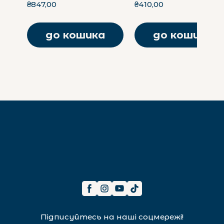
₴847,00
₴410,00
до кошика
до кошика
Підписуйтесь на наші соцмережі!