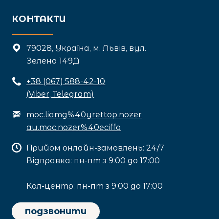
КОНТАКТИ
79028, Україна, м. Львів, вул.
Зелена 149Д
+3
8 (067) 588-42-10
(Viber, Telegram)
moc.liamg%40yrettop.nozer
au.moc.nozer%40eciffo
Прийом онлайн-замовлень: 24/7
Відправка: пн-пт з 9:00 до 17:00
Кол-центр: пн-пт з 9:00 до 17:00
подзвонити