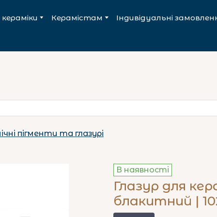
 кераміки
Керамістам
Індивідуальні замовлен
ічні пігменти та глазурі
В наявності
Глазур для кер
блакитний | 102