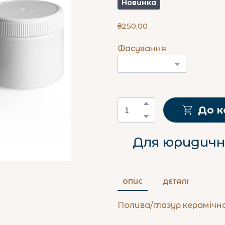
Новинка
₴250,00
Фасування
До 
Для юридични
ОПИС
ДЕТАЛІ
Полива/глазур керамічн