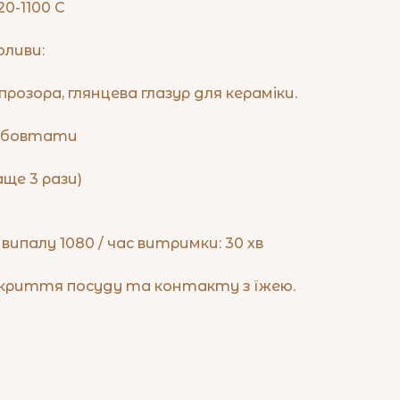
0-1100 С
оливи:
розора, глянцева глазур для кераміки.
 збовтати
аще 3 рази)
ипалу 1080 / час витримки: 30 хв
окриття посуду та контакту з їжею.