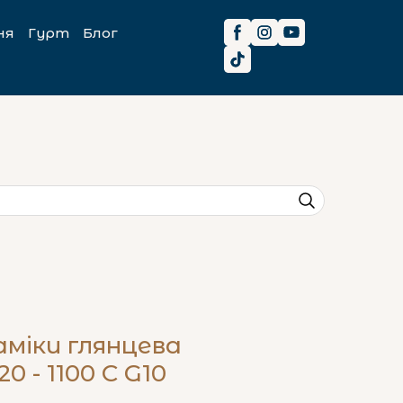
ня
Гурт
Блог
аміки глянцева
0 - 1100 C G10