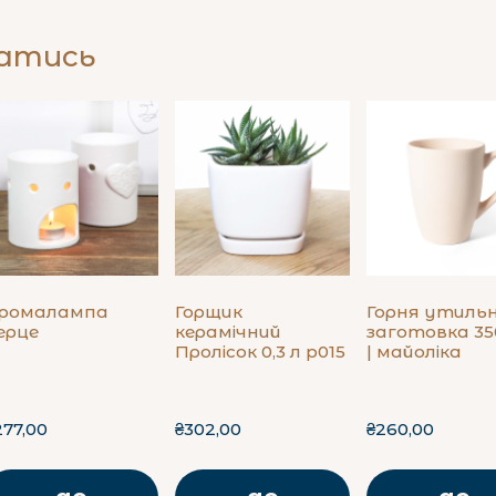
батись
ромалампа
Горщик
Горня утиль
ерце
керамічний
заготовка 35
Пролісок 0,3 л p015
| майоліка
277,00
₴302,00
₴260,00