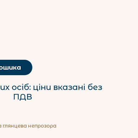
кошика
х осіб: ціни вказані без
ПДВ
а глянцева непрозора