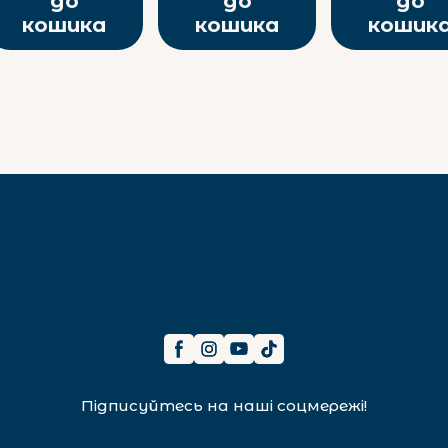
до
до
до
кошика
кошика
кошик
Підписуйтесь на наші соцмережі!