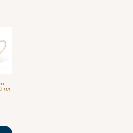
на
0 мл