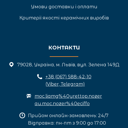
Умови доставки і оплати
Критерії якості керамічних виробів
КОНТАКТИ
79028, Україна, м. Львів, вул. Зелена 149Д
+3
8 (067) 588-42-10
(Viber, Telegram)
moc.liamg%40yrettop.nozer
au.moc.nozer%40eciffo
Прийом онлайн-замовлень: 24/7
Відправка: пн-пт з 9:00 до 17:00