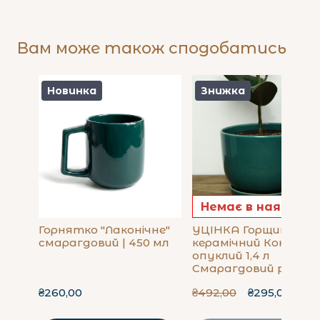
Вам може також сподобатись
Новинка
Знижка
Немає в наявност
Горнятко "Лаконічне"
УЦІНКА Горщик
смарагдовий | 450 мл
керамічний Конус
опуклий 1,4 л
Смарагдовий p233
₴260,00
₴492,00
₴295,00