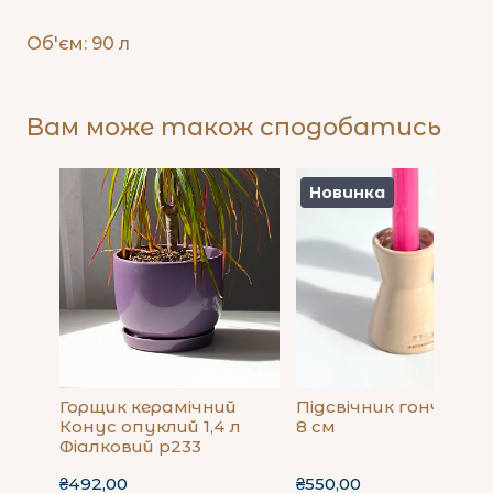
Об'єм: 90 л
Вам може також сподобатись
Новинка
Горщик керамічний
Підсвічник гончарний
Конус опуклий 1,4 л
8 см
Фіалковий p233
₴492,00
₴550,00