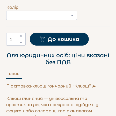
Колір
До кошика
Для юридичних осіб: ціни вказані
без ПДВ
ОПИС
Підставка-кльош гончарний “Кльош” 🎄
Кльош глиняний — універсальна та
практична річ, яка прекрасно підійде під
фрукти або солодощі, то є аналогом