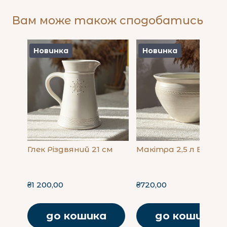
Вам може також сподобатись
Новинка
Новинка
Глек Різдвяний 21 см
Макітра 2,5 л Бежев
₴1 200,00
₴720,00
до кошика
до кошика